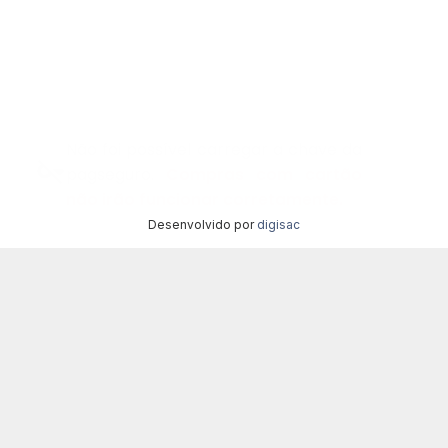
Não foi possível carregar a chave da
pagseguro.
Compras com cartão
não irão funcionar corretamente.