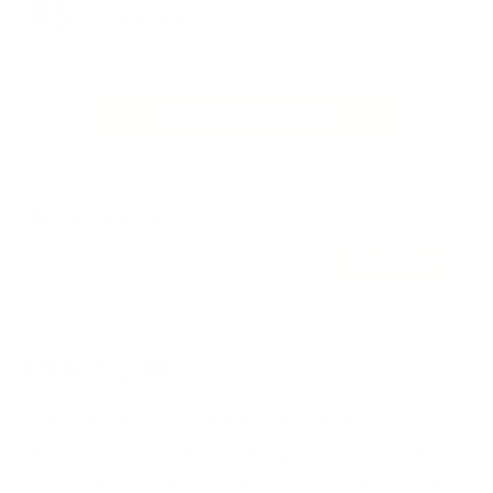
R$ - --- --
Quantidade:
KG
FORA DE ESTOQUE
Negociar por WhatsApp
Calcular frete:
Calcular
Descrição
A graxa é um lubrificante pastoso que serve
para reduzir o atrito e o desgaste entre peças.
Ela também protege contra a corrosão e vedas