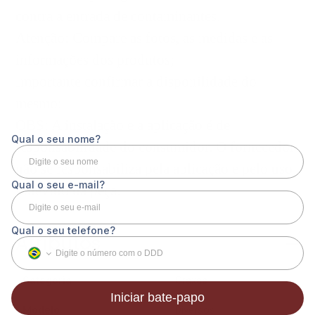
contra a entrada de contaminantes.
Atenção: Compare as fotos, as medidas e as
informações dos produtos;
Importante confirmar a disponilidade do
mesmo;
OBS: A instalação e a aplicação é de
responsabilidade do consumidor. O fornecedor
não se responsabiliza pela aplicação e pelo uso
indevido da peça.
Atributos
Categoria
Graxas
Modelo
Diversos