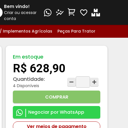
Bem vindo!
Criar ou acessar
conta
/ Implementos Agrícolas
Peças Para Trator
Em estoque
R$ 628,90
Quantidade:
4
Disponíveis
COMPRAR
Negociar por WhatsApp
Ver meios de pagamento