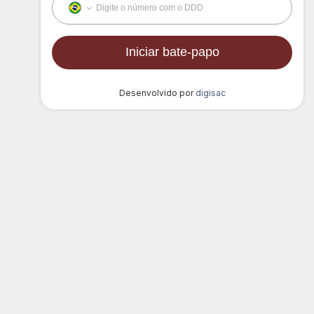
LOCALIZAÇÃO
Av. Cristóvam L. Guedes, 1567
-
Parque
das Canoas
-
Mococa/SP