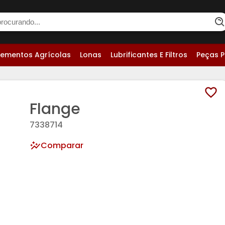
lementos Agrícolas
Lonas
Lubrificantes E Filtros
Peças P
Flange
7338714
Comparar